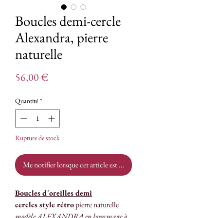
Boucles demi-cercle
Alexandra, pierre
naturelle
Prix
56,00 €
Quantité
*
Rupture de stock
Me notifier lorsque cet article est disponible
Boucles d'oreilles demi
cercles style rétro
pierre naturelle
modèle ALEXANDRA en hommage à