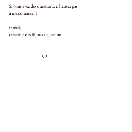
Si vous avez des questions, n'hésitez pas
à me contacter !
Grétel,
créatrice des Bijoux de Jeanne
Chargement...
Retours
Contactez-nous
Demande de personnalisation
Entretien de vos bijoux