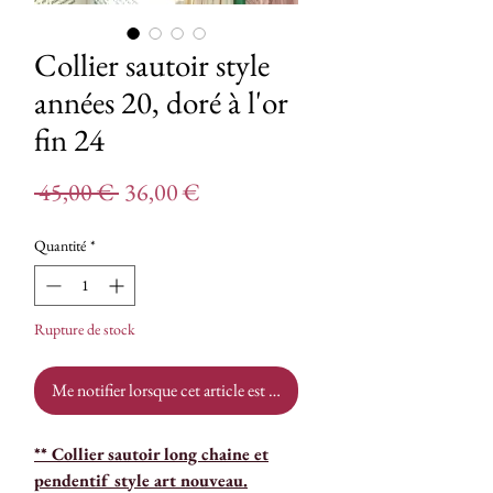
Collier sautoir style
années 20, doré à l'or
fin 24
Prix
Prix
 45,00 € 
36,00 €
original
promotionnel
Quantité
*
Rupture de stock
Me notifier lorsque cet article est disponible
** Collier sautoir long chaine et
pendentif style art nouveau.