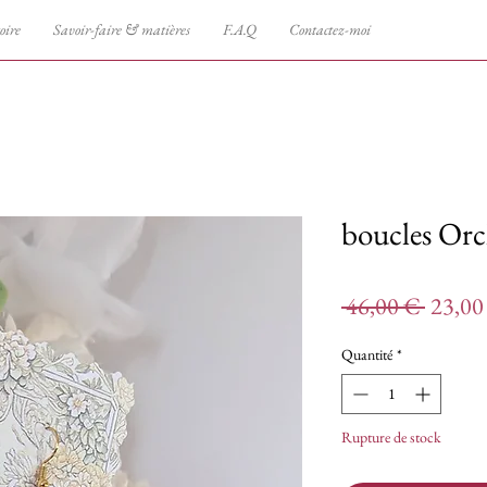
oire
Savoir-faire & matières
F.A.Q
Contactez-moi
boucles Orc
Prix
 46,00 € 
23,00
origina
Quantité
*
Rupture de stock