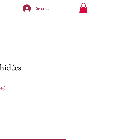
Se connecter
hidées
Prix
 €
l
promotionnel