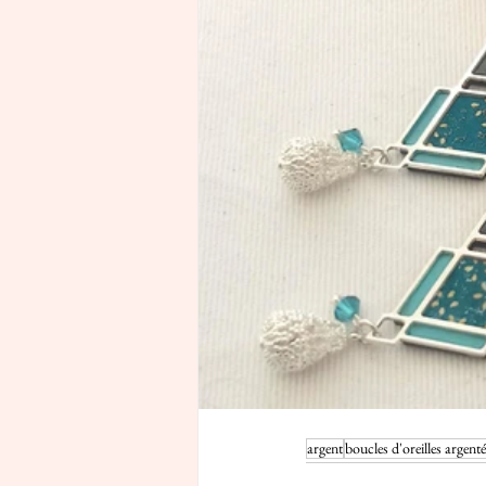
argent
boucles d'oreilles argenté