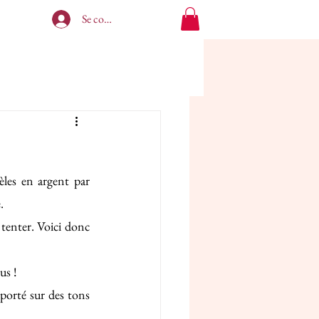
Se connecter
les en argent par 
. 
 tenter. Voici donc 
us !
porté sur des tons 