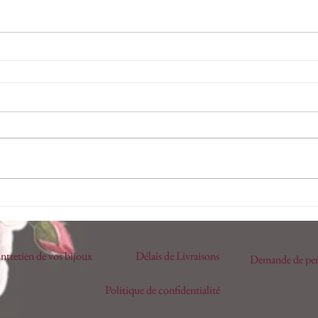
ntretien de vos bijoux
Délais de Livraisons
Demande de per
Politique de confidentialité