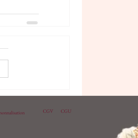
CGV
CGU
sonnalisation