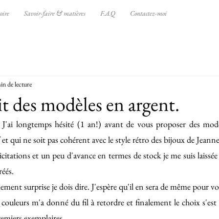
oire
Savoir-faire & matières
F.A.Q
Contactez-moi
in de lecture
fait des modèles en argent.
 J'ai longtemps hésité (1 an!) avant de vous proposer des modè
 et qui ne soit pas cohérent avec le style rétro des bijoux de Jeanne
icitations et un peu d'avance en termes de stock je me suis laissée
éés. 
lement surprise je dois dire. J'espère qu'il en sera de même pour vo
couleurs m'a donné du fil à retordre et finalement le choix s'est 
remiers exemplaires. 